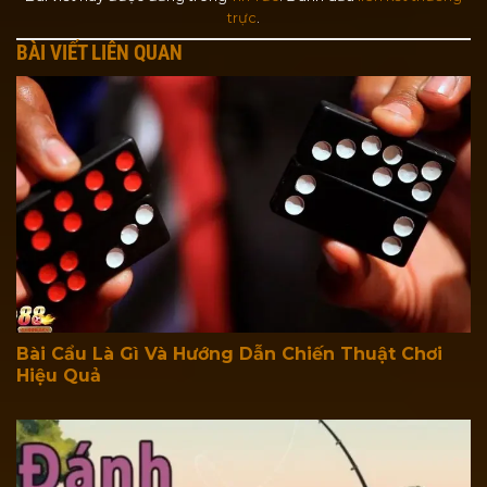
trực
.
BÀI VIẾT LIÊN QUAN
Bài Cẩu Là Gì Và Hướng Dẫn Chiến Thuật Chơi
Hiệu Quả