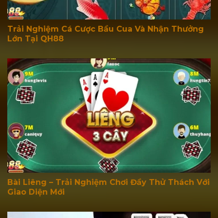
Trải Nghiệm Cá Cược Bầu Cua Và Nhận Thưởng
Lớn Tại QH88
Bài Liêng – Trải Nghiệm Chơi Đầy Thử Thách Với
Giao Diện Mới