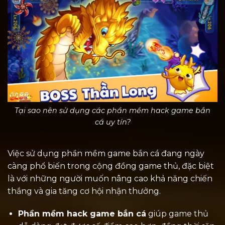
Tại sao nên sử dụng các phần mềm hack game bắn
cá uy tín?
Việc sử dụng phần mềm game bắn cá đang ngày
càng phổ biến trong cộng đồng game thủ, đặc biệt
là với những người muốn nâng cao khả năng chiến
thắng và gia tăng cơ hội nhận thưởng.
Phần mềm hack game bắn cá
giúp game thủ