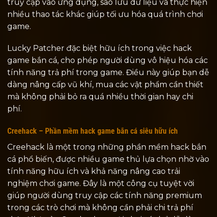
truy cập vào ứng dụng, sao lưu dữ liệu và thực hiện
nhiều thao tác khác giúp tối ưu hóa quá trình chơi
game.
Lucky Patcher đặc biệt hữu ích trong việc hack
game bắn cá, cho phép người dùng vô hiệu hóa các
tính năng trả phí trong game. Điều này giúp bạn dễ
dàng nâng cấp vũ khí, mua các vật phẩm cần thiết
mà không phải bỏ ra quá nhiều thời gian hay chi
phí.
Creehack – Phần mềm hack game bắn cá siêu hữu ích
Creehack là một trong những phần mềm hack bắn
cá phổ biến, được nhiều game thủ lựa chọn nhờ vào
tính năng hữu ích và khả năng nâng cao trải
nghiệm chơi game. Đây là một công cụ tuyệt vời
giúp người dùng truy cập các tính năng premium
trong các trò chơi mà không cần phải chi trả phí