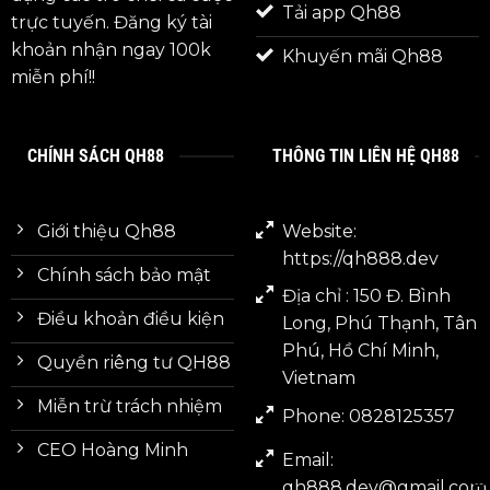
Tải app Qh88
trực tuyến. Đăng ký tài
khoản nhận ngay 100k
Khuyến mãi Qh88
miễn phí!!
CHÍNH SÁCH QH88
THÔNG TIN LIÊN HỆ QH88
Giới thiệu Qh88
Website:
https://qh888.dev
Chính sách bảo mật
Địa chỉ : 150 Đ. Bình
Điều khoản điều kiện
Long, Phú Thạnh, Tân
Phú, Hồ Chí Minh,
Quyền riêng tư QH88
Vietnam
Miễn trừ trách nhiệm
Phone: 0828125357
CEO Hoàng Minh
Email:
qh888.dev@gmail.com