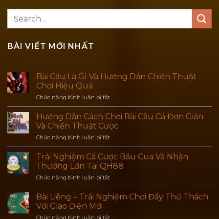
BÀI VIẾT MỚI NHẤT
Bài Cẩu Là Gì Và Hướng Dẫn Chiến Thuật
Chơi Hiệu Quả
Chức năng bình luận bị tắt
ở
Bài
Cẩu
Hướng Dẫn Cách Chơi Bài Câu Cá Đơn Giản
Là
Và Chiến Thuật Cược
Gì
Chức năng bình luận bị tắt
ở
Và
Hướng
Hướng
Dẫn
Trải Nghiệm Cá Cược Bầu Cua Và Nhận
Dẫn
Cách
Chiến
Thưởng Lớn Tại QH88
Chơi
Thuật
Chức năng bình luận bị tắt
ở
Bài
Chơi
Trải
Câu
Hiệu
Nghiệm
Bài Liêng – Trải Nghiệm Chơi Đầy Thử Thách
Cá
Quả
Cá
Đơn
Với Giao Diện Mới
Cược
Giản
Chức năng bình luận bị tắt
ở
Bầu