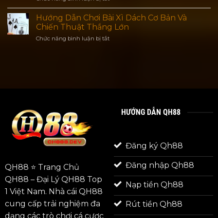
Và
Bài
Cua
Chiến
Liêng
Hướng Dẫn Chơi Bài Xì Dách Cơ Bản Và
Và
Thuật
–
Nhận
Chiến Thuật Thắng Lớn
Cược
Trải
Thưởng
Chức năng bình luận bị tắt
ở
Nghiệm
Lớn
Hướng
Chơi
Tại
Dẫn
Đầy
QH88
Chơi
Thử
Bài
Thách
Xì
Với
Dách
Giao
Cơ
Diện
Bản
Mới
HƯỚNG DẪN QH88
Và
Chiến
Thuật
Thắng
Đăng ký Qh88
Lớn
Đăng nhập Qh88
QH88
⭐️ Trang Chủ
QH88 – Đại Lý QH88 Top
Nạp tiền Qh88
1 Việt Nam. Nhà cái QH88
cung cấp trải nghiệm đa
Rút tiền Qh88
dạng các trò chơi cá cược