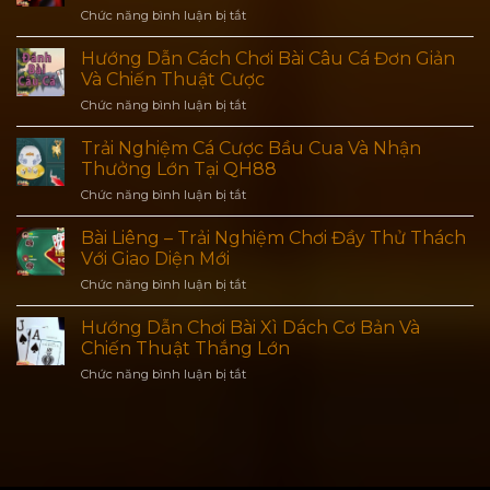
Chức năng bình luận bị tắt
ở
Bài
Cẩu
Hướng Dẫn Cách Chơi Bài Câu Cá Đơn Giản
Là
Và Chiến Thuật Cược
Gì
Chức năng bình luận bị tắt
ở
Và
Hướng
Hướng
Dẫn
Trải Nghiệm Cá Cược Bầu Cua Và Nhận
Dẫn
Cách
Chiến
Thưởng Lớn Tại QH88
Chơi
Thuật
Chức năng bình luận bị tắt
ở
Bài
Chơi
Trải
Câu
Hiệu
Nghiệm
Bài Liêng – Trải Nghiệm Chơi Đầy Thử Thách
Cá
Quả
Cá
Đơn
Với Giao Diện Mới
Cược
Giản
Chức năng bình luận bị tắt
ở
Bầu
Và
Bài
Cua
Chiến
Liêng
Hướng Dẫn Chơi Bài Xì Dách Cơ Bản Và
Và
Thuật
–
Nhận
Chiến Thuật Thắng Lớn
Cược
Trải
Thưởng
Chức năng bình luận bị tắt
ở
Nghiệm
Lớn
Hướng
Chơi
Tại
Dẫn
Đầy
QH88
Chơi
Thử
Bài
Thách
Xì
Với
Dách
Giao