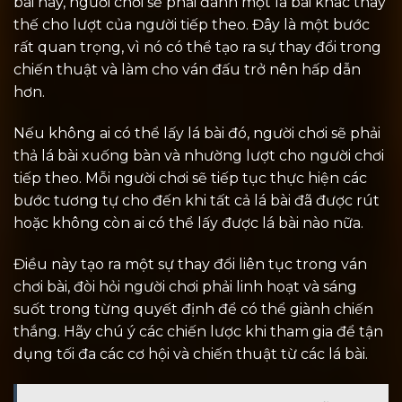
bài này, người chơi sẽ phải đánh một lá bài khác thay
thế cho lượt của người tiếp theo. Đây là một bước
rất quan trọng, vì nó có thể tạo ra sự thay đổi trong
chiến thuật và làm cho ván đấu trở nên hấp dẫn
hơn.
Nếu không ai có thể lấy lá bài đó, người chơi sẽ phải
thả lá bài xuống bàn và nhường lượt cho người chơi
tiếp theo. Mỗi người chơi sẽ tiếp tục thực hiện các
bước tương tự cho đến khi tất cả lá bài đã được rút
hoặc không còn ai có thể lấy được lá bài nào nữa.
Điều này tạo ra một sự thay đổi liên tục trong ván
chơi bài, đòi hỏi người chơi phải linh hoạt và sáng
suốt trong từng quyết định để có thể giành chiến
thắng. Hãy chú ý các chiến lược khi tham gia để tận
dụng tối đa các cơ hội và chiến thuật từ các lá bài.