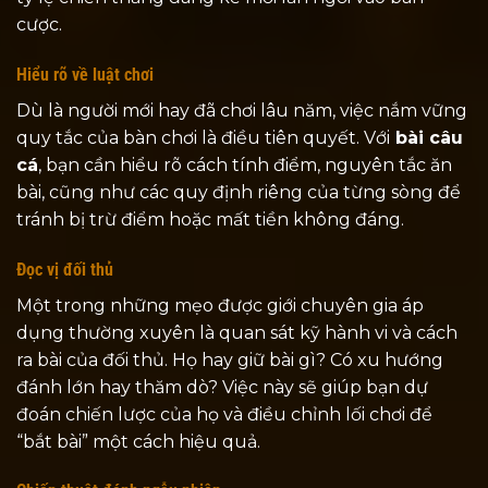
cược.
Hiểu rõ về luật chơi
Dù là người mới hay đã chơi lâu năm, việc nắm vững
quy tắc của bàn chơi là điều tiên quyết. Với
bài câu
cá
, bạn cần hiểu rõ cách tính điểm, nguyên tắc ăn
bài, cũng như các quy định riêng của từng sòng để
tránh bị trừ điểm hoặc mất tiền không đáng.
Đọc vị đối thủ
Một trong những mẹo được giới chuyên gia áp
dụng thường xuyên là quan sát kỹ hành vi và cách
ra bài của đối thủ. Họ hay giữ bài gì? Có xu hướng
đánh lớn hay thăm dò? Việc này sẽ giúp bạn dự
đoán chiến lược của họ và điều chỉnh lối chơi để
“bắt bài” một cách hiệu quả.