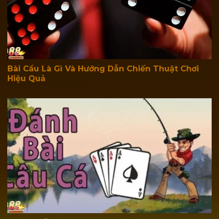
Bài Cẩu Là Gì Và Hướng Dẫn Chiến Thuật Chơi
Hiệu Quả