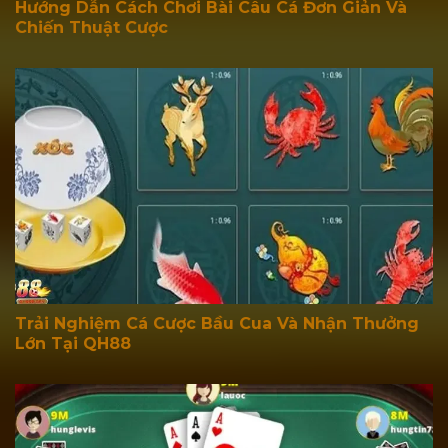
Hướng Dẫn Cách Chơi Bài Câu Cá Đơn Giản Và
Chiến Thuật Cược
Trải Nghiệm Cá Cược Bầu Cua Và Nhận Thưởng
Lớn Tại QH88