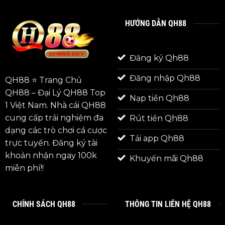
Cơ
Diện
Bản
Mới
HƯỚNG DẪN QH88
Và
Chiến
Thuật
Thắng
Đăng ký Qh88
Lớn
Đăng nhập Qh88
QH88
⭐️ Trang Chủ
QH88 – Đại Lý QH88 Top
Nạp tiền Qh88
1 Việt Nam. Nhà cái QH88
cung cấp trải nghiệm đa
Rút tiền Qh88
dạng các trò chơi cá cược
Tải app Qh88
trực tuyến. Đăng ký tài
khoản nhận ngay 100k
Khuyến mãi Qh88
miễn phí!!
CHÍNH SÁCH QH88
THÔNG TIN LIÊN HỆ QH88