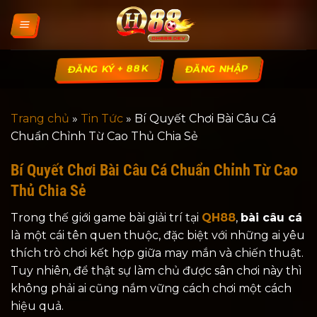
Bỏ
qua
nội
dung
ĐĂNG KÝ + 88K
ĐĂNG NHẬP
Trang chủ
»
Tin Tức
»
Bí Quyết Chơi Bài Câu Cá
Chuẩn Chỉnh Từ Cao Thủ Chia Sẻ
Bí Quyết Chơi Bài Câu Cá Chuẩn Chỉnh Từ Cao
Thủ Chia Sẻ
Trong thế giới game bài giải trí tại
QH88
,
bài câu cá
là một cái tên quen thuộc, đặc biệt với những ai yêu
thích trò chơi kết hợp giữa may mắn và chiến thuật.
Tuy nhiên, để thật sự làm chủ được sân chơi này thì
không phải ai cũng nắm vững cách chơi một cách
hiệu quả.