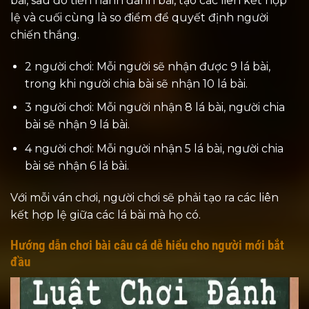
bài, sau đó tiến hành đánh bài, tạo các liên kết hợp
lệ và cuối cùng là so điểm để quyết định người
chiến thắng.
2 người chơi: Mỗi người sẽ nhận được 9 lá bài,
trong khi người chia bài sẽ nhận 10 lá bài.
3 người chơi: Mỗi người nhận 8 lá bài, người chia
bài sẽ nhận 9 lá bài.
4 người chơi: Mỗi người nhận 5 lá bài, người chia
bài sẽ nhận 6 lá bài.
Với mỗi ván chơi, người chơi sẽ phải tạo ra các liên
kết hợp lệ giữa các lá bài mà họ có.
Hướng dẫn chơi bài câu cá dễ hiểu cho người mới bắt
đầu