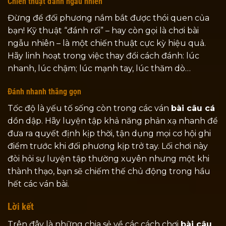
Chiến thuật đánh ngẫu nhiên
Đừng để đối phương nắm bắt được thói quen của
bạn! Kỹ thuật “đánh rối” – hay còn gọi là chơi bài
ngẫu nhiên – là một chiến thuật cực kỳ hiệu quả.
Hãy linh hoạt trong việc thay đổi cách đánh: lúc
nhanh, lúc chậm; lúc mạnh tay, lúc thăm dò…
Đánh nhanh thắng gọn
Tốc độ là yếu tố sống còn trong các ván
bài câu cá
dồn dập. Hãy luyện tập khả năng phản xạ nhanh để
đưa ra quyết định kịp thời, tận dụng mọi cơ hội ghi
điểm trước khi đối phương kịp trở tay. Lối chơi này
đòi hỏi sự luyện tập thường xuyên nhưng một khi
thành thạo, bạn sẽ chiếm thế chủ động trong hầu
hết các ván bài.
Lời kết
Trên đây là những chia sẻ về các cách chơi
bài câu