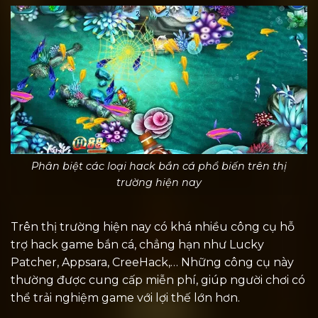
Phân biệt các loại hack bắn cá phổ biến trên thị
trường hiện nay
Trên thị trường hiện nay có khá nhiều công cụ hỗ
trợ hack game bắn cá, chẳng hạn như Lucky
Patcher, Appsara, CreeHack,… Những công cụ này
thường được cung cấp miễn phí, giúp người chơi có
thể trải nghiệm game với lợi thế lớn hơn.