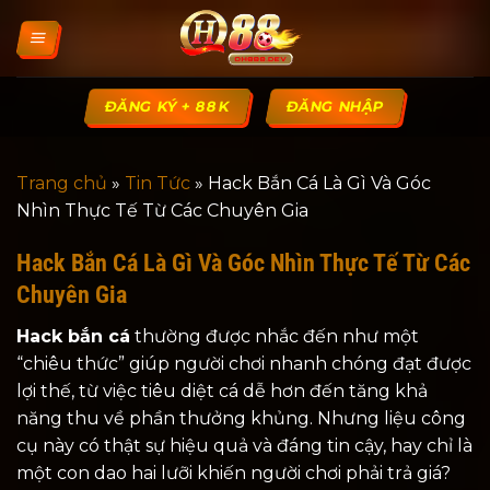
Bỏ
qua
nội
dung
ĐĂNG KÝ + 88K
ĐĂNG NHẬP
Trang chủ
»
Tin Tức
»
Hack Bắn Cá Là Gì Và Góc
Nhìn Thực Tế Từ Các Chuyên Gia
Hack Bắn Cá Là Gì Và Góc Nhìn Thực Tế Từ Các
Chuyên Gia
Hack bắn cá
thường được nhắc đến như một
“chiêu thức” giúp người chơi nhanh chóng đạt được
lợi thế, từ việc tiêu diệt cá dễ hơn đến tăng khả
năng thu về phần thưởng khủng. Nhưng liệu công
cụ này có thật sự hiệu quả và đáng tin cậy, hay chỉ là
một con dao hai lưỡi khiến người chơi phải trả giá?