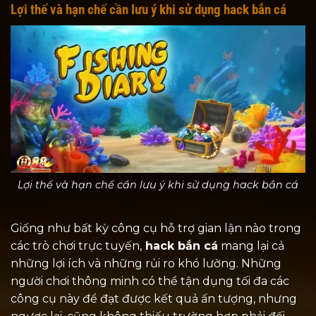
Lợi thế và hạn chế cần lưu ý khi sử dụng hack bắn cá
Lợi thế và hạn chế cần lưu ý khi sử dụng hack bắn cá
Giống như bất kỳ công cụ hỗ trợ gian lận nào trong
các trò chơi trực tuyến,
hack bắn cá
mang lại cả
những lợi ích và những rủi ro khó lường. Những
người chơi thông minh có thể tận dụng tối đa các
công cụ này để đạt được kết quả ấn tượng, nhưng