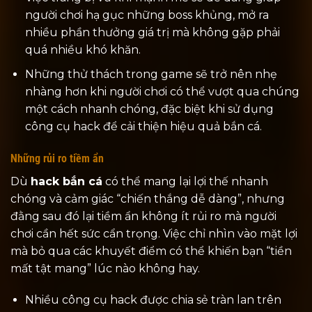
người chơi hạ gục những boss khủng, mở ra
nhiều phần thưởng giá trị mà không gặp phải
quá nhiều khó khăn.
Những thử thách trong game sẽ trở nên nhẹ
nhàng hơn khi người chơi có thể vượt qua chúng
một cách nhanh chóng, đặc biệt khi sử dụng
công cụ hack để cải thiện hiệu quả bắn cá.
Những rủi ro tiềm ẩn
Dù
hack bắn cá
có thể mang lại lợi thế nhanh
chóng và cảm giác “chiến thắng dễ dàng”, nhưng
đằng sau đó lại tiềm ẩn không ít rủi ro mà người
chơi cần hết sức cẩn trọng. Việc chỉ nhìn vào mặt lợi
mà bỏ qua các khuyết điểm có thể khiến bạn “tiền
mất tật mang” lúc nào không hay.
Nhiều công cụ hack được chia sẻ tràn lan trên