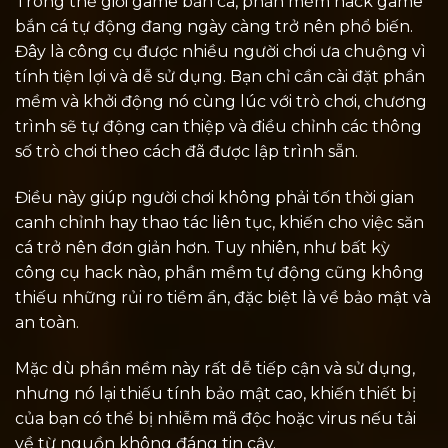
Trong thế giới game bắn cá, phần mềm hack game
bắn cá tự động đang ngày càng trở nên phổ biến.
Đây là công cụ được nhiều người chơi ưa chuộng vì
tính tiện lợi và dễ sử dụng. Bạn chỉ cần cài đặt phần
mềm và khởi động nó cùng lúc với trò chơi, chương
trình sẽ tự động can thiệp và điều chỉnh các thông
số trò chơi theo cách đã được lập trình sẵn.
Điều này giúp người chơi không phải tốn thời gian
canh chỉnh hay thao tác liên tục, khiến cho việc săn
cá trở nên đơn giản hơn. Tuy nhiên, như bất kỳ
công cụ hack nào, phần mềm tự động cũng không
thiếu những rủi ro tiềm ẩn, đặc biệt là về bảo mật và
an toàn.
Mặc dù phần mềm này rất dễ tiếp cận và sử dụng,
nhưng nó lại thiếu tính bảo mật cao, khiến thiết bị
của bạn có thể bị nhiễm mã độc hoặc virus nếu tải
về từ nguồn không đáng tin cậy.