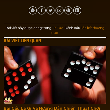
Bài viết này được đăng trong
Tin Tức
. Đánh dấu
liên kết thường
trực
.
BÀI VIẾT LIÊN QUAN
Bài Cẩu Là Gì Và Hướng Dẫn Chiến Thuật Chơi