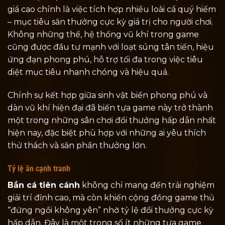
giá cao chính là việc tích hợp nhiều loài cá quý hiếm
– mục tiêu săn thưởng cực kỳ giá trị cho người chơi.
Không những thế, hệ thống vũ khí trong game
cũng được đầu tư mạnh với loạt súng tân tiến, hiệu
ứng đạn phong phú, hỗ trợ tối đa trong việc tiêu
diệt mục tiêu nhanh chóng và hiệu quả.
Chính sự kết hợp giữa sinh vật biển phong phú và
dàn vũ khí hiện đại đã biến tựa game này trở thành
một trong những sân chơi đổi thưởng hấp dẫn nhất
hiện nay, đặc biệt phù hợp với những ai yêu thích
thử thách và săn phần thưởng lớn.
Tỷ lệ ăn cạnh tranh
Bắn cá tiên cánh
không chỉ mang đến trải nghiệm
giải trí đỉnh cao, mà còn khiến cộng đồng game thủ
“đứng ngồi không yên” nhờ tỷ lệ đổi thưởng cực kỳ
hấp dẫn. Đây là một trong số ít những tựa game