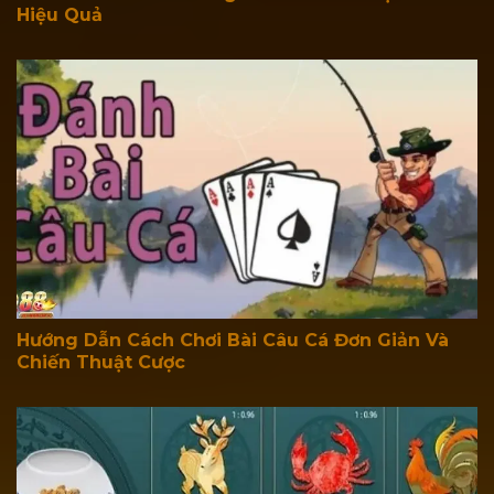
Hiệu Quả
Hướng Dẫn Cách Chơi Bài Câu Cá Đơn Giản Và
Chiến Thuật Cược