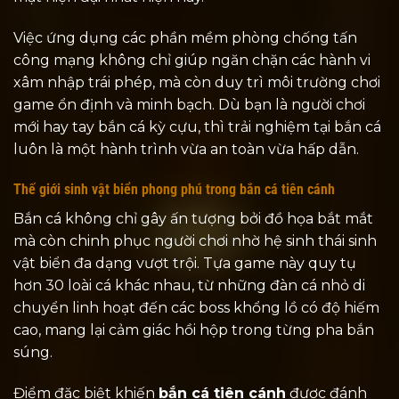
Việc ứng dụng các phần mềm phòng chống tấn
công mạng không chỉ giúp ngăn chặn các hành vi
xâm nhập trái phép, mà còn duy trì môi trường chơi
game ổn định và minh bạch. Dù bạn là người chơi
mới hay tay bắn cá kỳ cựu, thì trải nghiệm tại bắn cá
luôn là một hành trình vừa an toàn vừa hấp dẫn.
Thế giới sinh vật biển phong phú trong bắn cá tiên cánh
Bắn cá không chỉ gây ấn tượng bởi đồ họa bắt mắt
mà còn chinh phục người chơi nhờ hệ sinh thái sinh
vật biển đa dạng vượt trội. Tựa game này quy tụ
hơn 30 loài cá khác nhau, từ những đàn cá nhỏ di
chuyển linh hoạt đến các boss khổng lồ có độ hiếm
cao, mang lại cảm giác hồi hộp trong từng pha bắn
súng.
Điểm đặc biệt khiến
bắn cá tiên cánh
được đánh