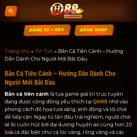
Bỏ
qua
nội
dung
ĐĂNG KÝ + 88K
ĐĂNG NHẬP
Trang chủ
»
Tin Tức
»
Bắn Cá Tiên Cánh – Hướng
Dẫn Dành Cho Người Mới Bắt Đầu
Bắn Cá Tiên Cánh – Hướng Dẫn Dành Cho
Người Mới Bắt Đầu
Bắn cá tiên cánh
là tựa game giải trí trực tuyến
đang được cộng đồng yêu thích tại
QH88
nhờ vào
phong cách đồ họa tươi sáng, sinh động và lối chơi
dễ tiếp cận. Ngay từ lần đầu trải nghiệm, người chơi
sẽ bị cuốn hút bởi đại dương huyền ảo cùng hơn 20
loài cá đặc biệt như cá lóc vàng, rồng vàng và các