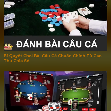
Bí Quyết Chơi Bài Câu Cá Chuẩn Chỉnh Từ Cao
Thủ Chia Sẻ