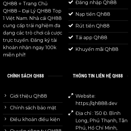
Đăng nhập Qh88
QH88
⭐️ Trang Chủ
QH88 – Đại Lý QH88 Top
Nạp tiền Qh88
1 Việt Nam. Nhà cái QH88
cung cấp trải nghiệm đa
Rút tiền Qh88
dạng các trò chơi cá cược
Tải app Qh88
trực tuyến. Đăng ký tài
khoản nhận ngay 100k
Khuyến mãi Qh88
miễn phí!!
CHÍNH SÁCH QH88
THÔNG TIN LIÊN HỆ QH88
Giới thiệu Qh88
Website:
https://qh888.dev
Chính sách bảo mật
Địa chỉ : 150 Đ. Bình
Điều khoản điều kiện
Long, Phú Thạnh, Tân
Phú, Hồ Chí Minh,